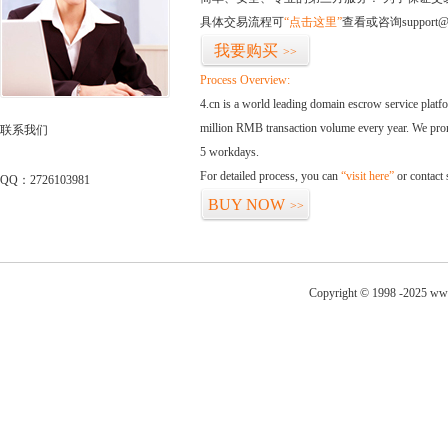
具体交易流程可
“点击这里”
查看或咨询support@
我要购买
>>
Process Overview:
4.cn is a world leading domain escrow service plat
million RMB transaction volume every year. We promi
联系我们
5 workdays.
For detailed process, you can
“visit here”
or contact
QQ：2726103981
BUY NOW
>>
Copyright © 1998 -2025 www