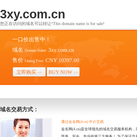
3xy.com.cn
您正在访问的域名可以转让!This domain name is for sale!
一口价出售中！
域名
3xy.com.cn
Domain Name:
售价
CNY 10397.00
Listing Price:
立即购买
BUY NOW
>>
>>
域名交易方式：
通过金名网(4.cn) 中介交易
金名网(4.cn)是全球领先的域名交易服务机
简单、安全、专业的第三方服务！ 为了保证交